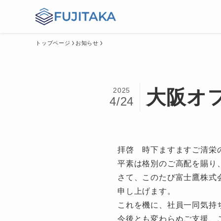
トップページ
お知らせ
2025
大阪オ
4/24
拝啓 時下ますますご清栄
平素は格別のご高配を賜り
さて、このたび富士鷹株式
申し上げます。
これを機に、社員一同気持
今後とも変わらぬご支援、