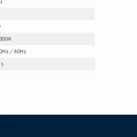
:1
0
0
300K
0Hz／60Hz
ト