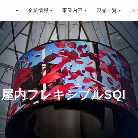
企業情報
事業内容
製品一覧
シ
/ 屋内フレキシブルSQI