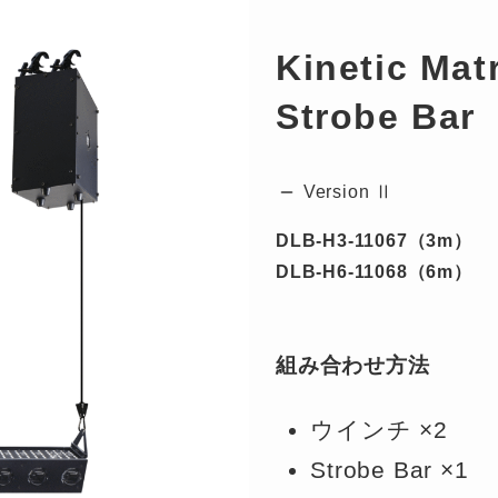
Kinetic Mat
Strobe Bar
Version Ⅱ
DLB-H3-11067（3m）
DLB-H6-11068（6m）
組み合わせ方法
ウインチ ×2
Strobe Bar ×1